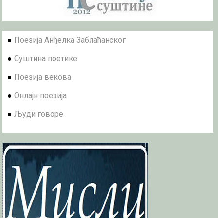
●
Поезија Анђелка Заблаћанског
●
Суштина поетике
●
Поезија векова
●
Онлајн поезија
●
Људи говоре