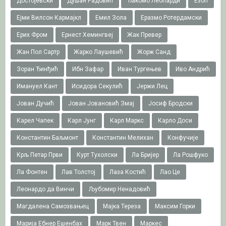
Достојевски
Душан Радовић
Ђакомо Леопарди
Езоп
Ејми Вилсон Кармајкл
Емил Зола
Еразмо Ротердамски
Ерих Фром
Ернест Хемингвеј
Жак Превер
Жан Пол Сартр
Жарко Лаушевић
Жорж Санд
Зоран Ђинђић
Ибн Зафар
Иван Тургењев
Иво Андрић
Имануел Кант
Исидора Секулић
Јержи Лец
Јован Дучић
Јован Јовановић Змај
Јосиф Бродски
Карел Чапек
Карл Јунг
Карл Маркс
Карло Доси
Константин Баљмонт
Константин Мелихан
Конфучије
Крљ Петар Први
Курт Тухолски
Ла Бријер
Ла Рошфуко
Ла Фонтен
Лав Толстој
Лаза Костић
Лао Це
Леонардо да Винчи
Љубомир Ненадовић
Магдалена Самозвањец
Мајка Тереза
Максим Горки
Марија Ебнер Ешенбах
Марк Твен
Маркес