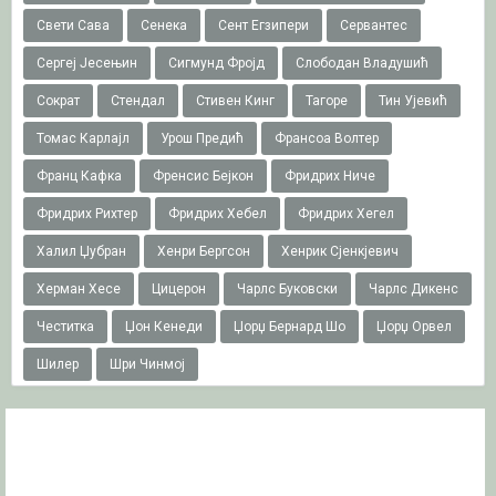
Свети Сава
Сенека
Сент Егзипери
Сервантес
Сергеј Јесењин
Сигмунд Фројд
Слободан Владушић
Сократ
Стендал
Стивен Кинг
Тагоре
Тин Ујевић
Томас Карлајл
Урош Предић
Франсоа Волтер
Франц Кафка
Френсис Бејкон
Фридрих Ниче
Фридрих Рихтер
Фридрих Хебел
Фридрих Хегел
Халил Џубран
Хенри Бергсон
Хенрик Сјенкјевич
Херман Хесе
Цицерон
Чарлс Буковски
Чарлс Дикенс
Честитка
Џон Кенеди
Џорџ Бернард Шо
Џорџ Орвел
Шилер
Шри Чинмој