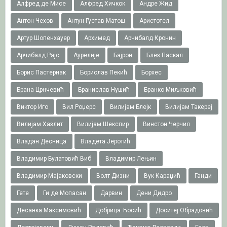
Алфред де Мисе
Алфред Хичкок
Андре Жид
Антон Чехов
Антун Густав Матош
Аристотел
Артур Шопенхауер
Архимед
Арчибалд Кронин
Арчибалд Рајс
Аурелије
Бајрон
Блез Паскал
Борис Пастернак
Борислав Пекић
Борхес
Брана Црнчевић
Бранислав Нушић
Бранко Миљковић
Виктор Иго
Вил Роџерс
Вилијам Блејк
Вилијам Такереj
Вилијам Хазлит
Вилијам Шекспир
Винстон Черчил
Владан Десница
Владета Јеротић
Владимир Булатовић Виб
Владимир Лењин
Владимир Мајаковски
Волт Дизни
Вук Караџић
Ганди
Гете
Ги де Мопасан
Дарвин
Дени Дидро
Десанка Максимовић
Добрица Ћосић
Доситеј Обрадовић