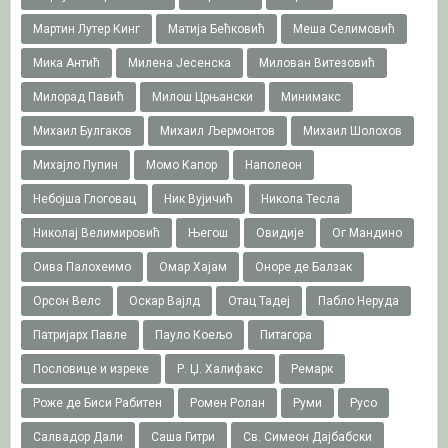
Мартин Лутер Кинг
Матија Бећковић
Меша Селимовић
Мика Антић
Милена Јесенска
Милован Витезовић
Милорад Павић
Милош Црњански
Минимакс
Михаил Булгаков
Михаил Љермонтов
Михаил Шолохов
Михајло Пупин
Момо Капор
Наполеон
Небојша Глоговац
Ник Вујичић
Никола Тесла
Николај Велимировић
Његош
Овидије
Ог Мандино
Оива Палохеимо
Омар Хајам
Оноре де Балзак
Орсон Велс
Оскар Вајлд
Отац Тадеј
Пабло Неруда
Патријарх Павле
Пауло Коељо
Питагора
Пословице и изреке
Р. Џ. Халифакс
Ремарк
Роже де Биси Рабитен
Ромен Ролан
Руми
Русо
Салвадор Дали
Саша Гитри
Св. Симеон Дајбабски