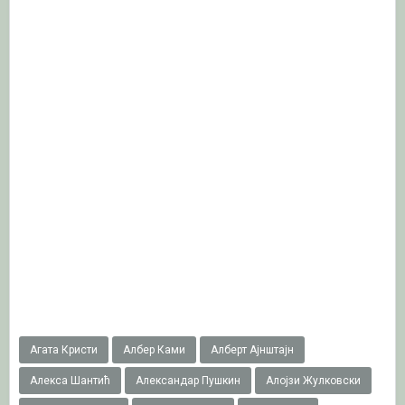
Агата Кристи
Албер Ками
Алберт Ајнштајн
Алекса Шантић
Александар Пушкин
Алојзи Жулковски