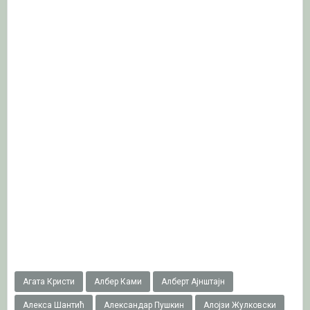
Агата Кристи
Албер Ками
Алберт Ајнштајн
Алекса Шантић
Александар Пушкин
Алојзи Жулковски