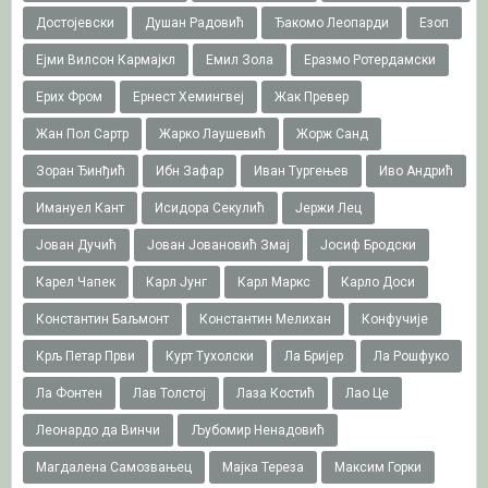
Достојевски
Душан Радовић
Ђакомо Леопарди
Езоп
Ејми Вилсон Кармајкл
Емил Зола
Еразмо Ротердамски
Ерих Фром
Ернест Хемингвеј
Жак Превер
Жан Пол Сартр
Жарко Лаушевић
Жорж Санд
Зоран Ђинђић
Ибн Зафар
Иван Тургењев
Иво Андрић
Имануел Кант
Исидора Секулић
Јержи Лец
Јован Дучић
Јован Јовановић Змај
Јосиф Бродски
Карел Чапек
Карл Јунг
Карл Маркс
Карло Доси
Константин Баљмонт
Константин Мелихан
Конфучије
Крљ Петар Први
Курт Тухолски
Ла Бријер
Ла Рошфуко
Ла Фонтен
Лав Толстој
Лаза Костић
Лао Це
Леонардо да Винчи
Љубомир Ненадовић
Магдалена Самозвањец
Мајка Тереза
Максим Горки