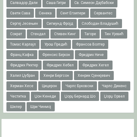
Салвадор Дали
Саша Гитри
Св. Симеон Дајбабски
Свети Сава
Сенека
Сент Егзипери
Сервантес
Сергеј Јесењин
Сигмунд Фројд
Слободан Владушић
Сократ
Стендал
Стивен Кинг
Тагоре
Тин Ујевић
Томас Карлајл
Урош Предић
Франсоа Волтер
Франц Кафка
Френсис Бејкон
Фридрих Ниче
Фридрих Рихтер
Фридрих Хебел
Фридрих Хегел
Халил Џубран
Хенри Бергсон
Хенрик Сјенкјевич
Херман Хесе
Цицерон
Чарлс Буковски
Чарлс Дикенс
Честитка
Џон Кенеди
Џорџ Бернард Шо
Џорџ Орвел
Шилер
Шри Чинмој