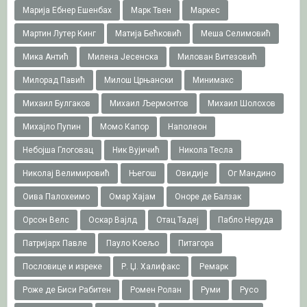
Марија Ебнер Ешенбах
Марк Твен
Маркес
Мартин Лутер Кинг
Матија Бећковић
Меша Селимовић
Мика Антић
Милена Јесенска
Милован Витезовић
Милорад Павић
Милош Црњански
Минимакс
Михаил Булгаков
Михаил Љермонтов
Михаил Шолохов
Михајло Пупин
Момо Капор
Наполеон
Небојша Глоговац
Ник Вујичић
Никола Тесла
Николај Велимировић
Његош
Овидије
Ог Мандино
Оива Палохеимо
Омар Хајам
Оноре де Балзак
Орсон Велс
Оскар Вајлд
Отац Тадеј
Пабло Неруда
Патријарх Павле
Пауло Коељо
Питагора
Пословице и изреке
Р. Џ. Халифакс
Ремарк
Роже де Биси Рабитен
Ромен Ролан
Руми
Русо