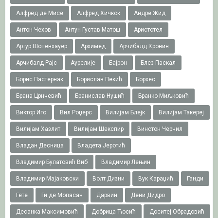
Алфред де Мисе
Алфред Хичкок
Андре Жид
Антон Чехов
Антун Густав Матош
Аристотел
Артур Шопенхауер
Архимед
Арчибалд Кронин
Арчибалд Рајс
Аурелије
Бајрон
Блез Паскал
Борис Пастернак
Борислав Пекић
Борхес
Брана Црнчевић
Бранислав Нушић
Бранко Миљковић
Виктор Иго
Вил Роџерс
Вилијам Блејк
Вилијам Такереj
Вилијам Хазлит
Вилијам Шекспир
Винстон Черчил
Владан Десница
Владета Јеротић
Владимир Булатовић Виб
Владимир Лењин
Владимир Мајаковски
Волт Дизни
Вук Караџић
Ганди
Гете
Ги де Мопасан
Дарвин
Дени Дидро
Десанка Максимовић
Добрица Ћосић
Доситеј Обрадовић