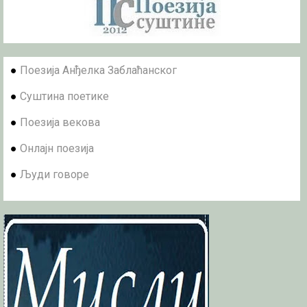
●
Поезија Анђелка Заблаћанског
●
Суштина поетике
●
Поезија векова
●
Онлајн поезија
●
Људи говоре