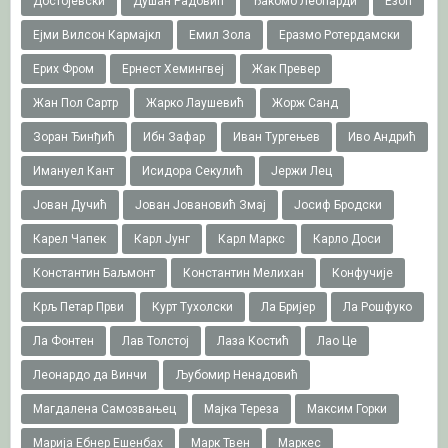
Достојевски
Душан Радовић
Ђакомо Леопарди
Езоп
Ејми Вилсон Кармајкл
Емил Зола
Еразмо Ротердамски
Ерих Фром
Ернест Хемингвеј
Жак Превер
Жан Пол Сартр
Жарко Лаушевић
Жорж Санд
Зоран Ђинђић
Ибн Зафар
Иван Тургењев
Иво Андрић
Имануел Кант
Исидора Секулић
Јержи Лец
Јован Дучић
Јован Јовановић Змај
Јосиф Бродски
Карел Чапек
Карл Јунг
Карл Маркс
Карло Доси
Константин Баљмонт
Константин Мелихан
Конфучије
Крљ Петар Први
Курт Тухолски
Ла Бријер
Ла Рошфуко
Ла Фонтен
Лав Толстој
Лаза Костић
Лао Це
Леонардо да Винчи
Љубомир Ненадовић
Магдалена Самозвањец
Мајка Тереза
Максим Горки
Марија Ебнер Ешенбах
Марк Твен
Маркес