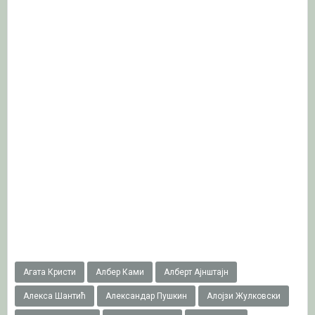
Агата Кристи
Албер Ками
Алберт Ајнштајн
Алекса Шантић
Александар Пушкин
Алојзи Жулковски