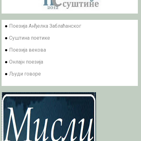
●
Поезија Анђелка Заблаћанског
●
Суштина поетике
●
Поезија векова
●
Онлајн поезија
●
Људи говоре