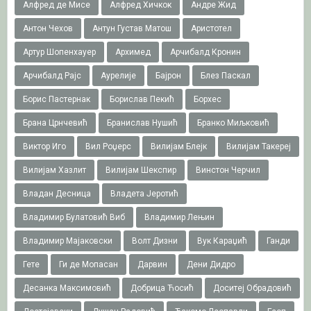
Алфред де Мисе
Алфред Хичкок
Андре Жид
Антон Чехов
Антун Густав Матош
Аристотел
Артур Шопенхауер
Архимед
Арчибалд Кронин
Арчибалд Рајс
Аурелије
Бајрон
Блез Паскал
Борис Пастернак
Борислав Пекић
Борхес
Брана Црнчевић
Бранислав Нушић
Бранко Миљковић
Виктор Иго
Вил Роџерс
Вилијам Блејк
Вилијам Такереj
Вилијам Хазлит
Вилијам Шекспир
Винстон Черчил
Владан Десница
Владета Јеротић
Владимир Булатовић Виб
Владимир Лењин
Владимир Мајаковски
Волт Дизни
Вук Караџић
Ганди
Гете
Ги де Мопасан
Дарвин
Дени Дидро
Десанка Максимовић
Добрица Ћосић
Доситеј Обрадовић