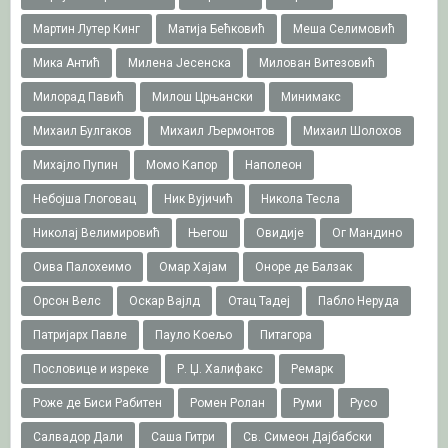
Мартин Лутер Кинг
Матија Бећковић
Меша Селимовић
Мика Антић
Милена Јесенска
Милован Витезовић
Милорад Павић
Милош Црњански
Минимакс
Михаил Булгаков
Михаил Љермонтов
Михаил Шолохов
Михајло Пупин
Момо Капор
Наполеон
Небојша Глоговац
Ник Вујичић
Никола Тесла
Николај Велимировић
Његош
Овидије
Ог Мандино
Оива Палохеимо
Омар Хајам
Оноре де Балзак
Орсон Велс
Оскар Вајлд
Отац Тадеј
Пабло Неруда
Патријарх Павле
Пауло Коељо
Питагора
Пословице и изреке
Р. Џ. Халифакс
Ремарк
Роже де Биси Рабитен
Ромен Ролан
Руми
Русо
Салвадор Дали
Саша Гитри
Св. Симеон Дајбабски