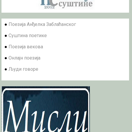
●
Поезија Анђелка Заблаћанског
●
Суштина поетике
●
Поезија векова
●
Онлајн поезија
●
Људи говоре