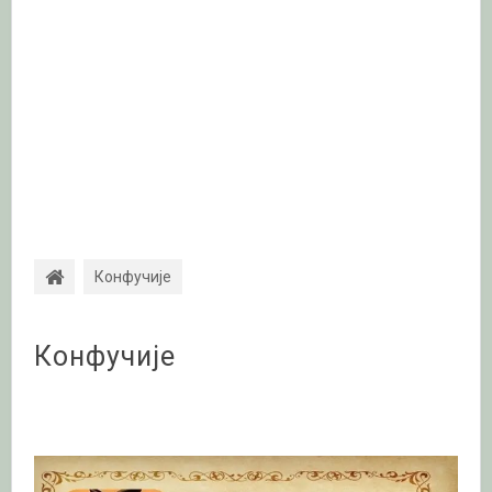
Конфучије
Конфучије