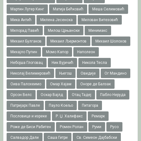
Мартин Лутер Кинг
Матија Бећковић
Меша Селимовић
Мика Антић
Милена Јесенска
Милован Витезовић
Милорад Павић
Милош Црњански
Минимакс
Михаил Булгаков
Михаил Љермонтов
Михаил Шолохов
Михајло Пупин
Момо Капор
Наполеон
Небојша Глоговац
Ник Вујичић
Никола Тесла
Николај Велимировић
Његош
Овидије
Ог Мандино
Оива Палохеимо
Омар Хајам
Оноре де Балзак
Орсон Велс
Оскар Вајлд
Отац Тадеј
Пабло Неруда
Патријарх Павле
Пауло Коељо
Питагора
Пословице и изреке
Р. Џ. Халифакс
Ремарк
Роже де Биси Рабитен
Ромен Ролан
Руми
Русо
Салвадор Дали
Саша Гитри
Св. Симеон Дајбабски