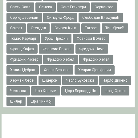
Свети Сава
Сенека
Сент Егзипери
Сервантес
Сергеј Јесењин
Сигмунд Фројд
Слободан Владушић
Сократ
Стендал
Стивен Кинг
Тагоре
Тин Ујевић
Томас Карлајл
Урош Предић
Франсоа Волтер
Франц Кафка
Френсис Бејкон
Фридрих Ниче
Фридрих Рихтер
Фридрих Хебел
Фридрих Хегел
Халил Џубран
Хенри Бергсон
Хенрик Сјенкјевич
Херман Хесе
Цицерон
Чарлс Буковски
Чарлс Дикенс
Честитка
Џон Кенеди
Џорџ Бернард Шо
Џорџ Орвел
Шилер
Шри Чинмој