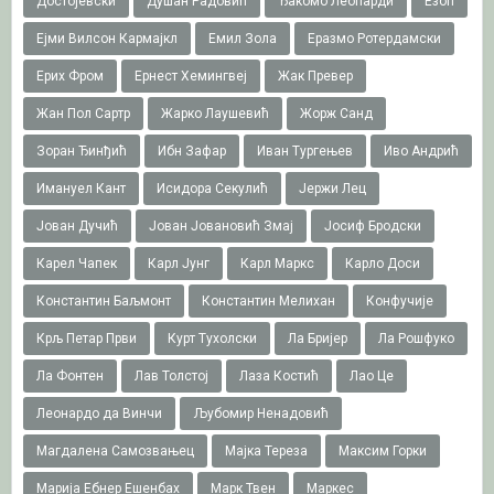
Достојевски
Душан Радовић
Ђакомо Леопарди
Езоп
Ејми Вилсон Кармајкл
Емил Зола
Еразмо Ротердамски
Ерих Фром
Ернест Хемингвеј
Жак Превер
Жан Пол Сартр
Жарко Лаушевић
Жорж Санд
Зоран Ђинђић
Ибн Зафар
Иван Тургењев
Иво Андрић
Имануел Кант
Исидора Секулић
Јержи Лец
Јован Дучић
Јован Јовановић Змај
Јосиф Бродски
Карел Чапек
Карл Јунг
Карл Маркс
Карло Доси
Константин Баљмонт
Константин Мелихан
Конфучије
Крљ Петар Први
Курт Тухолски
Ла Бријер
Ла Рошфуко
Ла Фонтен
Лав Толстој
Лаза Костић
Лао Це
Леонардо да Винчи
Љубомир Ненадовић
Магдалена Самозвањец
Мајка Тереза
Максим Горки
Марија Ебнер Ешенбах
Марк Твен
Маркес