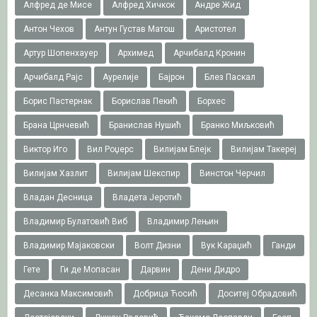
Алфред де Мисе
Алфред Хичкок
Андре Жид
Антон Чехов
Антун Густав Матош
Аристотел
Артур Шопенхауер
Архимед
Арчибалд Кронин
Арчибалд Рајс
Аурелије
Бајрон
Блез Паскал
Борис Пастернак
Борислав Пекић
Борхес
Брана Црнчевић
Бранислав Нушић
Бранко Миљковић
Виктор Иго
Вил Роџерс
Вилијам Блејк
Вилијам Такереj
Вилијам Хазлит
Вилијам Шекспир
Винстон Черчил
Владан Десница
Владета Јеротић
Владимир Булатовић Виб
Владимир Лењин
Владимир Мајаковски
Волт Дизни
Вук Караџић
Ганди
Гете
Ги де Мопасан
Дарвин
Дени Дидро
Десанка Максимовић
Добрица Ћосић
Доситеј Обрадовић