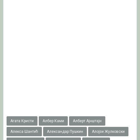
Агата Кристи
Албер Ками
Алберт Ајнштајн
Алекса Шантић
Александар Пушкин
Алојзи Жулковски