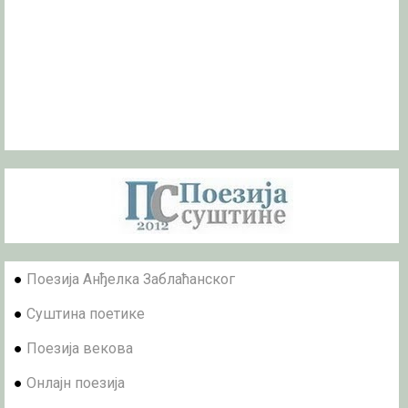
●
Поезија Анђелка Заблаћанског
●
Суштина поетике
●
Поезија векова
●
Онлајн поезија