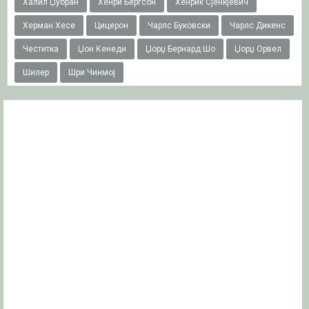
Халил Џубран
Хенри Бергсон
Хенрик Сјенкјевич
Херман Хесе
Цицерон
Чарлс Буковски
Чарлс Дикенс
Честитка
Џон Кенеди
Џорџ Бернард Шо
Џорџ Орвел
Шилер
Шри Чинмој