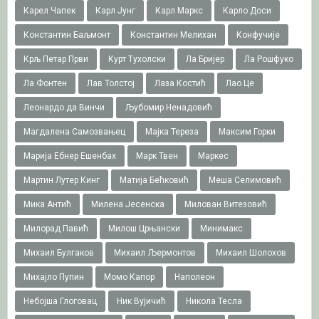
Карел Чапек
Карл Јунг
Карл Маркс
Карло Доси
Константин Баљмонт
Константин Мелихан
Конфучије
Крљ Петар Први
Курт Тухолски
Ла Бријер
Ла Рошфуко
Ла Фонтен
Лав Толстој
Лаза Костић
Лао Це
Леонардо да Винчи
Љубомир Ненадовић
Магдалена Самозвањец
Мајка Тереза
Максим Горки
Марија Ебнер Ешенбах
Марк Твен
Маркес
Мартин Лутер Кинг
Матија Бећковић
Меша Селимовић
Мика Антић
Милена Јесенска
Милован Витезовић
Милорад Павић
Милош Црњански
Минимакс
Михаил Булгаков
Михаил Љермонтов
Михаил Шолохов
Михајло Пупин
Момо Капор
Наполеон
Небојша Глоговац
Ник Вујичић
Никола Тесла