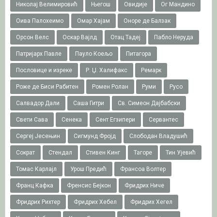
Николај Велимировић
Његош
Овидије
Ог Мандино
Оива Палохеимо
Омар Хајам
Оноре де Балзак
Орсон Велс
Оскар Вајлд
Отац Тадеј
Пабло Неруда
Патријарх Павле
Пауло Коељо
Питагора
Пословице и изреке
Р. Џ. Халифакс
Ремарк
Роже де Биси Рабитен
Ромен Ролан
Руми
Русо
Салвадор Дали
Саша Гитри
Св. Симеон Дајбабски
Свети Сава
Сенека
Сент Егзипери
Сервантес
Сергеј Јесењин
Сигмунд Фројд
Слободан Владушић
Сократ
Стендал
Стивен Кинг
Тагоре
Тин Ујевић
Томас Карлајл
Урош Предић
Франсоа Волтер
Франц Кафка
Френсис Бејкон
Фридрих Ниче
Фридрих Рихтер
Фридрих Хебел
Фридрих Хегел