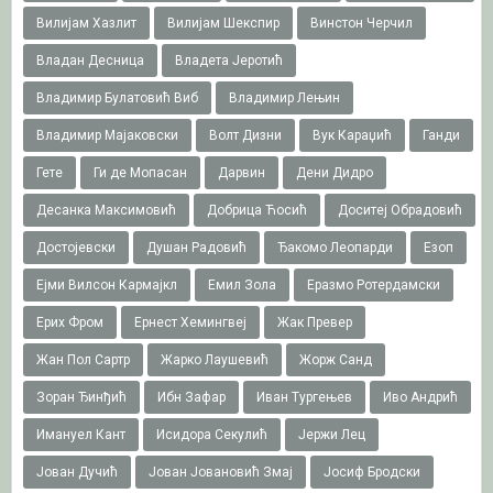
Вилијам Хазлит
Вилијам Шекспир
Винстон Черчил
Владан Десница
Владета Јеротић
Владимир Булатовић Виб
Владимир Лењин
Владимир Мајаковски
Волт Дизни
Вук Караџић
Ганди
Гете
Ги де Мопасан
Дарвин
Дени Дидро
Десанка Максимовић
Добрица Ћосић
Доситеј Обрадовић
Достојевски
Душан Радовић
Ђакомо Леопарди
Езоп
Ејми Вилсон Кармајкл
Емил Зола
Еразмо Ротердамски
Ерих Фром
Ернест Хемингвеј
Жак Превер
Жан Пол Сартр
Жарко Лаушевић
Жорж Санд
Зоран Ђинђић
Ибн Зафар
Иван Тургењев
Иво Андрић
Имануел Кант
Исидора Секулић
Јержи Лец
Јован Дучић
Јован Јовановић Змај
Јосиф Бродски