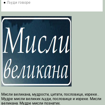
●
Људи говоре
Мисли великана, мудрости, цитати, пословице, изреке...
Мудре мисли великих људи, пословице и изреке. Мисли
великана. Мудре мисли познатих.