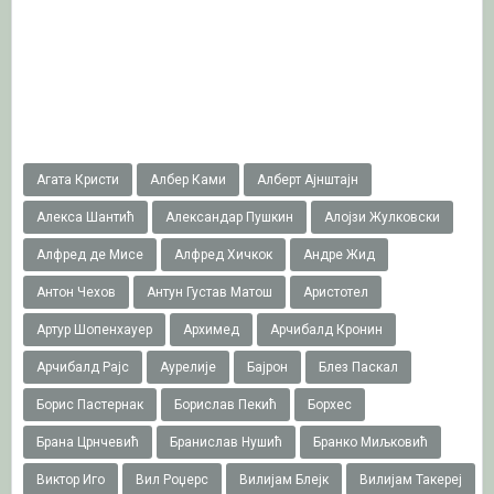
Агата Кристи
Албер Ками
Алберт Ајнштајн
Алекса Шантић
Александар Пушкин
Алојзи Жулковски
Алфред де Мисе
Алфред Хичкок
Андре Жид
Антон Чехов
Антун Густав Матош
Аристотел
Артур Шопенхауер
Архимед
Арчибалд Кронин
Арчибалд Рајс
Аурелије
Бајрон
Блез Паскал
Борис Пастернак
Борислав Пекић
Борхес
Брана Црнчевић
Бранислав Нушић
Бранко Миљковић
Виктор Иго
Вил Роџерс
Вилијам Блејк
Вилијам Такереj