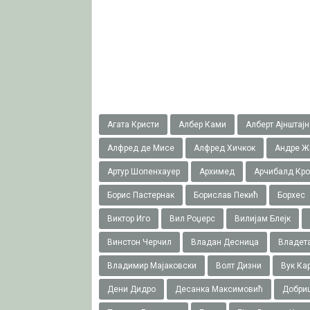
Агата Кристи
Албер Ками
Алберт Ајнштајн
Алфред де Мисе
Алфред Хичкок
Андре Ж
Артур Шопенхауер
Архимед
Арчибалд Кр
Борис Пастернак
Борислав Пекић
Борхес
Виктор Иго
Вил Роџерс
Вилијам Блејк
Винстон Черчил
Владан Десница
Владета
Владимир Мајаковски
Волт Дизни
Вук Ка
Дени Дидро
Десанка Максимовић
Добри