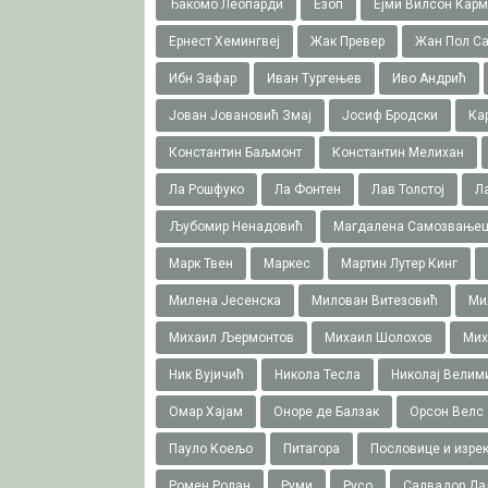
Ђакомо Леопарди
Езоп
Ејми Вилсон Карм
Ернест Хемингвеј
Жак Превер
Жан Пол Са
Ибн Зафар
Иван Тургењев
Иво Андрић
Јован Јовановић Змај
Јосиф Бродски
Ка
Константин Баљмонт
Константин Мелихан
Ла Рошфуко
Ла Фонтен
Лав Толстој
Л
Љубомир Ненадовић
Магдалена Самозвање
Марк Твен
Маркес
Мартин Лутер Кинг
Милена Јесенска
Милован Витезовић
Ми
Михаил Љермонтов
Михаил Шолохов
Мих
Ник Вујичић
Никола Тесла
Николај Велим
Омар Хајам
Оноре де Балзак
Орсон Велс
Пауло Коељо
Питагора
Пословице и изре
Ромен Ролан
Руми
Русо
Салвадор Да