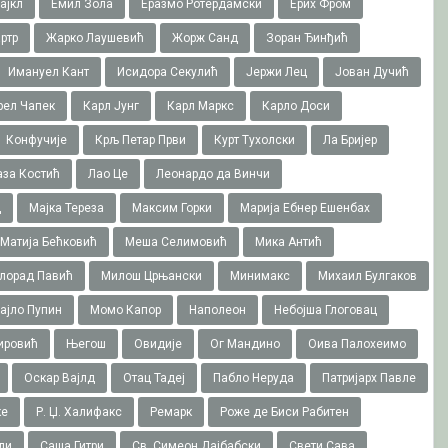
ајкл
Емил Зола
Еразмо Ротердамски
Ерих Фром
ртр
Жарко Лаушевић
Жорж Санд
Зоран Ђинђић
Имануел Кант
Исидора Секулић
Јержи Лец
Јован Дучић
рел Чапек
Карл Јунг
Карл Маркс
Карло Доси
Конфучије
Крљ Петар Први
Курт Тухолски
Ла Бријер
аза Костић
Лао Це
Леонардо да Винчи
ц
Мајка Тереза
Максим Горки
Марија Ебнер Ешенбах
Матија Бећковић
Меша Селимовић
Мика Антић
лорад Павић
Милош Црњански
Минимакс
Михаил Булгаков
ајло Пупин
Момо Капор
Наполеон
Небојша Глоговац
ировић
Његош
Овидије
Ог Мандино
Оива Палохеимо
Оскар Вајлд
Отац Тадеј
Пабло Неруда
Патријарх Павле
ке
Р. Џ. Халифакс
Ремарк
Роже де Биси Рабитен
ли
Саша Гитри
Св. Симеон Дајбабски
Свети Сава