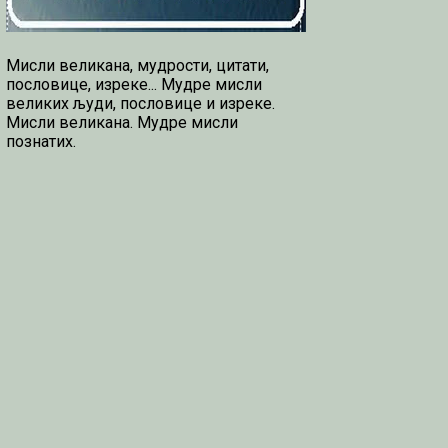
Мисли великана, мудрости, цитати,
пословице, изреке... Мудре мисли
великих људи, пословице и изреке.
Мисли великана. Мудре мисли
познатих.