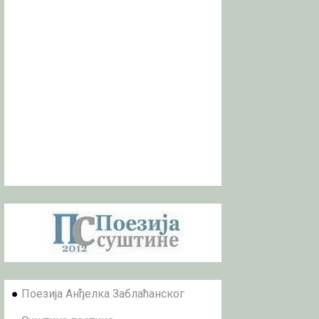
●
Поезија Анђелка Заблаћанског