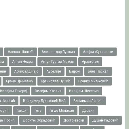
Алекса Шантић
Александар Пушкин
Алојзи Жулковски
ид
Антон Чехов
Антун Густав Матош
Аристотел
онин
Арчибалд Рајс
Аурелије
Бајрон
Блез Паскал
Брана Црнчевић
Бранислав Нушић
Бранко Миљковић
Вилијам Такереj
Вилијам Хазлит
Вилијам Шекспир
 Јеротић
Владимир Булатовић Виб
Владимир Лењин
раџић
Ганди
Гете
Ги де Мопасан
Дарвин
ца Ћосић
Доситеј Обрадовић
Достојевски
Душан Радовић