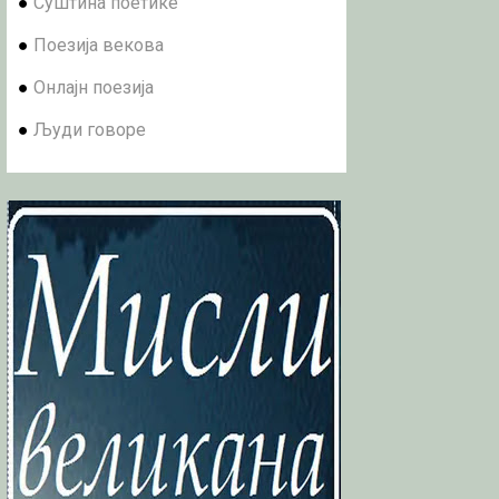
●
Суштина поетике
●
Поезија векова
●
Онлајн поезија
●
Људи говоре