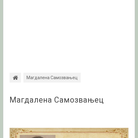
Магдалена Самозвањец
Магдалена Самозвањец