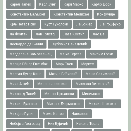
Карел Чапек
Карл Јунг
Карл Маркс
Карло Доси
Константин Баљмонт
Константин Мелихан
Конфучије
Крљ Петар Први
Курт Тухолски
Ла Бријер
Ла Рошфуко
Ла Фонтен
Лав Толстој
Лаза Костић
Лао Це
Леонардо да Винчи
Љубомир Ненадовић
Магдалена Самозвањец
Мајка Тереза
Максим Горки
Марија Ебнер Ешенбах
Марк Твен
Маркес
Мартин Лутер Кинг
Матија Бећковић
Меша Селимовић
Мика Антић
Милена Јесенска
Милован Витезовић
Милорад Павић
Милош Црњански
Минимакс
Михаил Булгаков
Михаил Љермонтов
Михаил Шолохов
Михајло Пупин
Момо Капор
Наполеон
Небојша Глоговац
Ник Вујичић
Никола Тесла