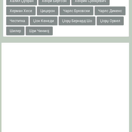
Халил Џубран
Хенри Бергсон
Хенрик Сјенкјевич
Херман Хесе
Цицерон
Чарлс Буковски
Чарлс Дикенс
Честитка
Џон Кенеди
Џорџ Бернард Шо
Џорџ Орвел
Шилер
Шри Чинмој