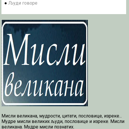
●
Људи говоре
Мисли великана, мудрости, цитати, пословице, изреке...
Мудре мисли великих људи, пословице и изреке. Мисли
великана. Мудре мисли познатих.