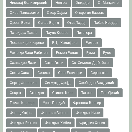
Николај Велимировић
Његош
Овидије
Ог Мандино
Оива Палохеимо
Омар Хајам
Оноре де Балзак
Орсон Велс
Оскар Вајлд
Отац Тадеј
Пабло Неруда
Патријарх Павле
Пауло Коељо
Питагора
Пословице и изреке
Р. Џ. Халифакс
Ремарк
Роже де Биси Рабитен
Ромен Ролан
Руми
Русо
Салвадор Дали
Саша Гитри
Св. Симеон Дајбабски
Свети Сава
Сенека
Сент Егзипери
Сервантес
Сергеј Јесењин
Сигмунд Фројд
Слободан Владушић
Сократ
Стендал
Стивен Кинг
Тагоре
Тин Ујевић
Томас Карлајл
Урош Предић
Франсоа Волтер
Франц Кафка
Френсис Бејкон
Фридрих Ниче
Фридрих Рихтер
Фридрих Хебел
Фридрих Хегел