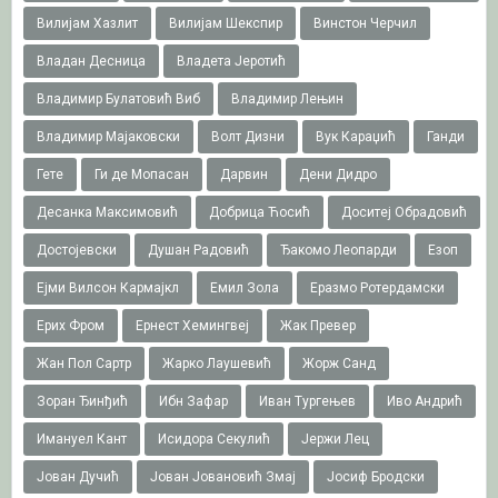
Вилијам Хазлит
Вилијам Шекспир
Винстон Черчил
Владан Десница
Владета Јеротић
Владимир Булатовић Виб
Владимир Лењин
Владимир Мајаковски
Волт Дизни
Вук Караџић
Ганди
Гете
Ги де Мопасан
Дарвин
Дени Дидро
Десанка Максимовић
Добрица Ћосић
Доситеј Обрадовић
Достојевски
Душан Радовић
Ђакомо Леопарди
Езоп
Ејми Вилсон Кармајкл
Емил Зола
Еразмо Ротердамски
Ерих Фром
Ернест Хемингвеј
Жак Превер
Жан Пол Сартр
Жарко Лаушевић
Жорж Санд
Зоран Ђинђић
Ибн Зафар
Иван Тургењев
Иво Андрић
Имануел Кант
Исидора Секулић
Јержи Лец
Јован Дучић
Јован Јовановић Змај
Јосиф Бродски