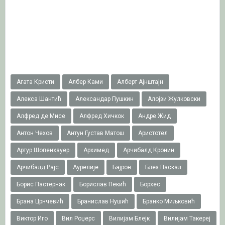
Агата Кристи
Албер Ками
Алберт Ајнштајн
Алекса Шантић
Александар Пушкин
Алојзи Жулковски
Алфред де Мисе
Алфред Хичкок
Андре Жид
Антон Чехов
Антун Густав Матош
Аристотел
Артур Шопенхауер
Архимед
Арчибалд Кронин
Арчибалд Рајс
Аурелије
Бајрон
Блез Паскал
Борис Пастернак
Борислав Пекић
Борхес
Брана Црнчевић
Бранислав Нушић
Бранко Миљковић
Виктор Иго
Вил Роџерс
Вилијам Блејк
Вилијам Такереj