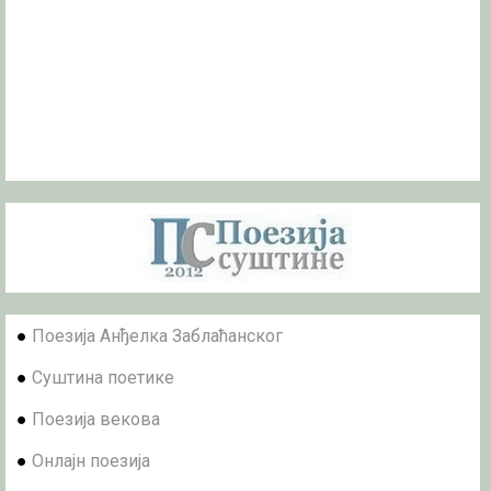
●
Поезија Анђелка Заблаћанског
●
Суштина поетике
●
Поезија векова
●
Онлајн поезија