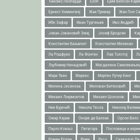
Ђакомо Леопарди
Езоп
Ејми Вилсон Карм
Ернест Хемингвеј
Жак Превер
Жан Пол Са
Ибн Зафар
Иван Тургењев
Иво Андрић
Јован Јовановић Змај
Јосиф Бродски
Ка
Константин Баљмонт
Константин Мелихан
Ла Рошфуко
Ла Фонтен
Лав Толстој
Л
Љубомир Ненадовић
Магдалена Самозвање
Марк Твен
Маркес
Мартин Лутер Кинг
Милена Јесенска
Милован Витезовић
Ми
Михаил Љермонтов
Михаил Шолохов
Мих
Ник Вујичић
Никола Тесла
Николај Велим
Омар Хајам
Оноре де Балзак
Орсон Велс
Пауло Коељо
Питагора
Пословице и изре
Ромен Ролан
Руми
Русо
Салвадор Да