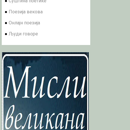
●
Суштина поетике
●
Поезија векова
●
Онлајн поезија
●
Људи говоре