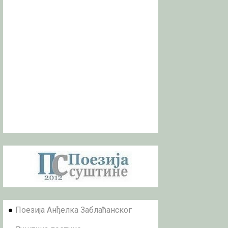
●
Поезија Анђелка Заблаћанског