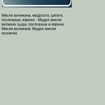
Мисли великана, мудрости, цитати,
пословице, изреке... Мудре мисли
великих људи, пословице и изреке.
Мисли великана. Мудре мисли
познатих.