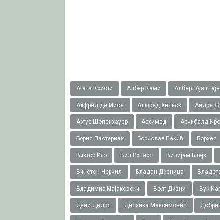
Агата Кристи
Албер Ками
Алберт Ајнштајн
Алфред де Мисе
Алфред Хичкок
Андре Ж
Артур Шопенхауер
Архимед
Арчибалд Кр
Борис Пастернак
Борислав Пекић
Борхес
Виктор Иго
Вил Роџерс
Вилијам Блејк
Винстон Черчил
Владан Десница
Владета
Владимир Мајаковски
Волт Дизни
Вук Ка
Дени Дидро
Десанка Максимовић
Добри