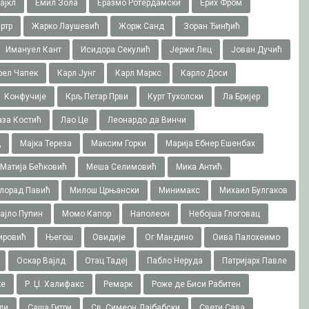
ајкл
Емил Зола
Еразмо Ротердамски
Ерих Фром
ртр
Жарко Лаушевић
Жорж Санд
Зоран Ђинђић
Имануел Кант
Исидора Секулић
Јержи Лец
Јован Дучић
рел Чапек
Карл Јунг
Карл Маркс
Карло Доси
Конфучије
Крљ Петар Први
Курт Тухолски
Ла Бријер
аза Костић
Лао Це
Леонардо да Винчи
ц
Мајка Тереза
Максим Горки
Марија Ебнер Ешенбах
Матија Бећковић
Меша Селимовић
Мика Антић
лорад Павић
Милош Црњански
Минимакс
Михаил Булгаков
ајло Пупин
Момо Капор
Наполеон
Небојша Глоговац
ировић
Његош
Овидије
Ог Мандино
Оива Палохеимо
Оскар Вајлд
Отац Тадеј
Пабло Неруда
Патријарх Павле
ке
Р. Џ. Халифакс
Ремарк
Роже де Биси Рабитен
ли
Саша Гитри
Св. Симеон Дајбабски
Свети Сава