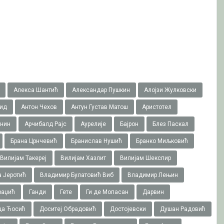
Алекса Шантић
Александар Пушкин
Алојзи Жулковски
ид
Антон Чехов
Антун Густав Матош
Аристотел
онин
Арчибалд Рајс
Аурелије
Бајрон
Блез Паскал
Брана Црнчевић
Бранислав Нушић
Бранко Миљковић
Вилијам Такереj
Вилијам Хазлит
Вилијам Шекспир
 Јеротић
Владимир Булатовић Виб
Владимир Лењин
раџић
Ганди
Гете
Ги де Мопасан
Дарвин
ца Ћосић
Доситеј Обрадовић
Достојевски
Душан Радовић