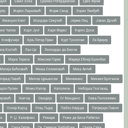
ајкл
Емил Зола
Еразмо Ротердамски
Ерих Фром
ртр
Жарко Лаушевић
Жорж Санд
Зоран Ђинђић
Имануел Кант
Исидора Секулић
Јержи Лец
Јован Дучић
рел Чапек
Карл Јунг
Карл Маркс
Карло Доси
Конфучије
Крљ Петар Први
Курт Тухолски
Ла Бријер
аза Костић
Лао Це
Леонардо да Винчи
ц
Мајка Тереза
Максим Горки
Марија Ебнер Ешенбах
Матија Бећковић
Меша Селимовић
Мика Антић
лорад Павић
Милош Црњански
Минимакс
Михаил Булгаков
ајло Пупин
Момо Капор
Наполеон
Небојша Глоговац
ировић
Његош
Овидије
Ог Мандино
Оива Палохеимо
Оскар Вајлд
Отац Тадеј
Пабло Неруда
Патријарх Павле
ке
Р. Џ. Халифакс
Ремарк
Роже де Биси Рабитен
ли
Саша Гитри
Св. Симеон Дајбабски
Свети Сава