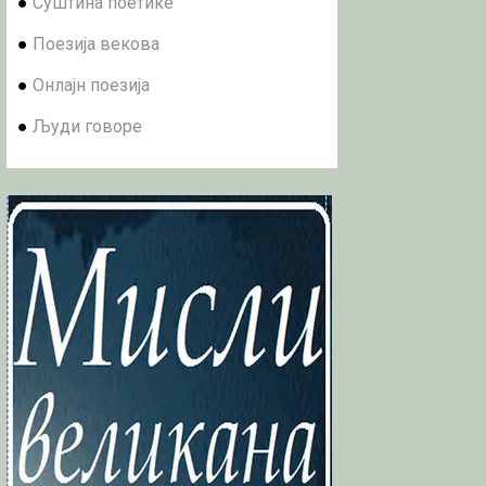
●
Суштина поетике
●
Поезија векова
●
Онлајн поезија
●
Људи говоре