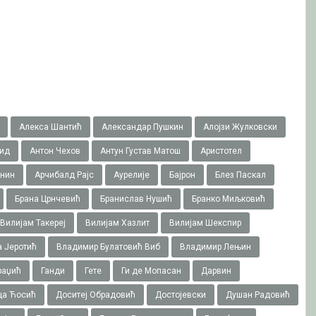
Алекса Шантић
Александар Пушкин
Алојзи Жулковски
ид
Антон Чехов
Антун Густав Матош
Аристотел
онин
Арчибалд Рајс
Аурелије
Бајрон
Блез Паскал
Брана Црнчевић
Бранислав Нушић
Бранко Миљковић
Вилијам Такереj
Вилијам Хазлит
Вилијам Шекспир
 Јеротић
Владимир Булатовић Виб
Владимир Лењин
раџић
Ганди
Гете
Ги де Мопасан
Дарвин
ца Ћосић
Доситеј Обрадовић
Достојевски
Душан Радовић