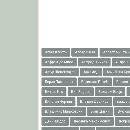
Агата Кристи
Албер Ками
Алберт Ајнштајн
Алфред де Мисе
Алфред Хичкок
Андре Ж
Артур Шопенхауер
Архимед
Арчибалд Кр
Борис Пастернак
Борислав Пекић
Борхес
Виктор Иго
Вил Роџерс
Вилијам Блејк
Винстон Черчил
Владан Десница
Владета
Владимир Мајаковски
Волт Дизни
Вук Ка
Дени Дидро
Десанка Максимовић
Добри