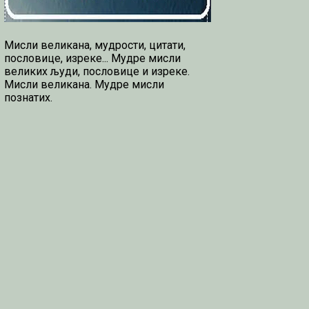
Мисли великана, мудрости, цитати,
пословице, изреке... Мудре мисли
великих људи, пословице и изреке.
Мисли великана. Мудре мисли
познатих.