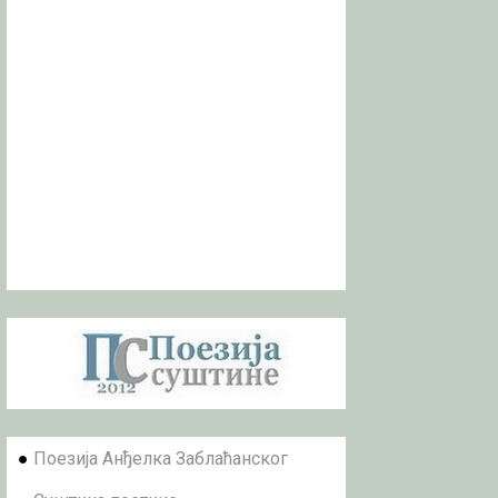
●
Поезија Анђелка Заблаћанског