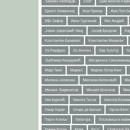
Ђакомо Леопарди
Езоп
Ејми Вилсон Карм
Ернест Хемингвеј
Жак Превер
Жан Пол Са
Ибн Зафар
Иван Тургењев
Иво Андрић
Јован Јовановић Змај
Јосиф Бродски
Ка
Константин Баљмонт
Константин Мелихан
Ла Рошфуко
Ла Фонтен
Лав Толстој
Л
Љубомир Ненадовић
Магдалена Самозвање
Марк Твен
Маркес
Мартин Лутер Кинг
Милена Јесенска
Милован Витезовић
Ми
Михаил Љермонтов
Михаил Шолохов
Мих
Ник Вујичић
Никола Тесла
Николај Велим
Омар Хајам
Оноре де Балзак
Орсон Велс
Пауло Коељо
Питагора
Пословице и изре
Ромен Ролан
Руми
Русо
Салвадор Да