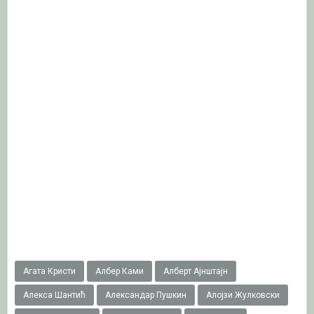
Агата Кристи
Албер Ками
Алберт Ајнштајн
Алекса Шантић
Александар Пушкин
Алојзи Жулковски