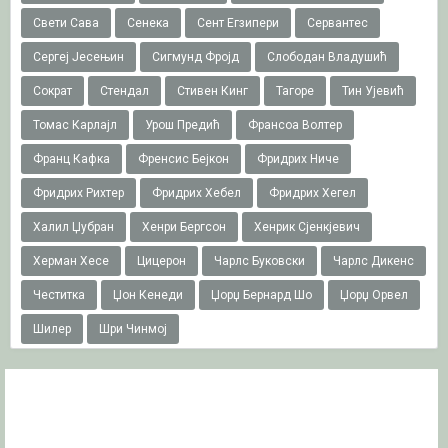
Свети Сава
Сенека
Сент Егзипери
Сервантес
Сергеј Јесењин
Сигмунд Фројд
Слободан Владушић
Сократ
Стендал
Стивен Кинг
Тагоре
Тин Ујевић
Томас Карлајл
Урош Предић
Франсоа Волтер
Франц Кафка
Френсис Бејкон
Фридрих Ниче
Фридрих Рихтер
Фридрих Хебел
Фридрих Хегел
Халил Џубран
Хенри Бергсон
Хенрик Сјенкјевич
Херман Хесе
Цицерон
Чарлс Буковски
Чарлс Дикенс
Честитка
Џон Кенеди
Џорџ Бернард Шо
Џорџ Орвел
Шилер
Шри Чинмој