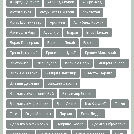
Алфред де Мисе
Алфред Хичкок
Андре Жид
Антон Чехов
Антун Густав Матош
Аристотел
Артур Шопенхауер
Архимед
Арчибалд Кронин
Арчибалд Рајс
Аурелије
Бајрон
Блез Паскал
Борис Пастернак
Борислав Пекић
Борхес
Брана Црнчевић
Бранислав Нушић
Бранко Миљковић
Виктор Иго
Вил Роџерс
Вилијам Блејк
Вилијам Такереj
Вилијам Хазлит
Вилијам Шекспир
Винстон Черчил
Владан Десница
Владета Јеротић
Владимир Булатовић Виб
Владимир Лењин
Владимир Мајаковски
Волт Дизни
Вук Караџић
Ганди
Гете
Ги де Мопасан
Дарвин
Дени Дидро
Десанка Максимовић
Добрица Ћосић
Доситеј Обрадовић