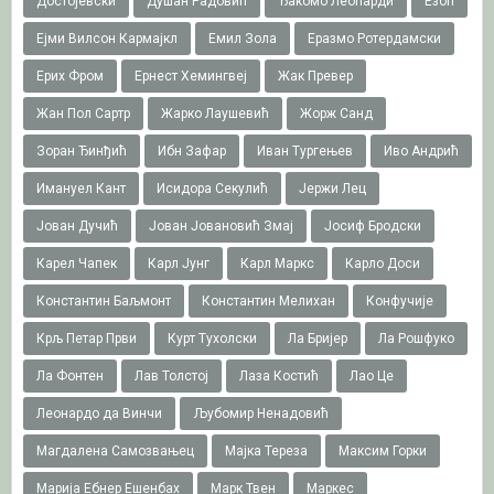
Достојевски
Душан Радовић
Ђакомо Леопарди
Езоп
Ејми Вилсон Кармајкл
Емил Зола
Еразмо Ротердамски
Ерих Фром
Ернест Хемингвеј
Жак Превер
Жан Пол Сартр
Жарко Лаушевић
Жорж Санд
Зоран Ђинђић
Ибн Зафар
Иван Тургењев
Иво Андрић
Имануел Кант
Исидора Секулић
Јержи Лец
Јован Дучић
Јован Јовановић Змај
Јосиф Бродски
Карел Чапек
Карл Јунг
Карл Маркс
Карло Доси
Константин Баљмонт
Константин Мелихан
Конфучије
Крљ Петар Први
Курт Тухолски
Ла Бријер
Ла Рошфуко
Ла Фонтен
Лав Толстој
Лаза Костић
Лао Це
Леонардо да Винчи
Љубомир Ненадовић
Магдалена Самозвањец
Мајка Тереза
Максим Горки
Марија Ебнер Ешенбах
Марк Твен
Маркес