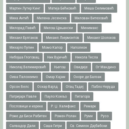
Мартин Лутер Кинг
Матија Бећковић
Меша Селимовић
Мика Антић
Милена Јесенска
Милован Витезовић
Милорад Павић
Милош Црњански
Минимакс
Михаил Булгаков
Михаил Љермонтов
Михаил Шолохов
Михајло Пупин
Момо Капор
Наполеон
Небојша Глоговац
Ник Вујичић
Никола Тесла
Николај Велимировић
Његош
Овидије
Ог Мандино
Оива Палохеимо
Омар Хајам
Оноре де Балзак
Орсон Велс
Оскар Вајлд
Отац Тадеј
Пабло Неруда
Патријарх Павле
Пауло Коељо
Питагора
Пословице и изреке
Р. Џ. Халифакс
Ремарк
Роже де Биси Рабитен
Ромен Ролан
Руми
Русо
Салвадор Дали
Саша Гитри
Св. Симеон Дајбабски