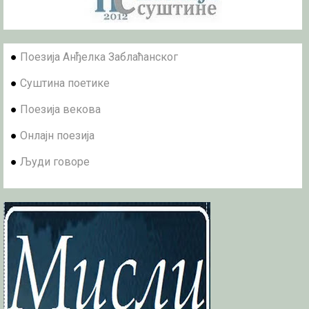
●
Поезија Анђелка Заблаћанског
●
Суштина поетике
●
Поезија векова
●
Онлајн поезија
●
Људи говоре