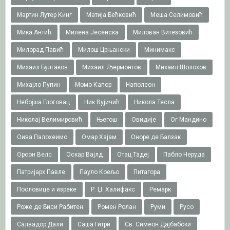
Мартин Лутер Кинг
Матија Бећковић
Меша Селимовић
Мика Антић
Милена Јесенска
Милован Витезовић
Милорад Павић
Милош Црњански
Минимакс
Михаил Булгаков
Михаил Љермонтов
Михаил Шолохов
Михајло Пупин
Момо Капор
Наполеон
Небојша Глоговац
Ник Вујичић
Никола Тесла
Николај Велимировић
Његош
Овидије
Ог Мандино
Оива Палохеимо
Омар Хајам
Оноре де Балзак
Орсон Велс
Оскар Вајлд
Отац Тадеј
Пабло Неруда
Патријарх Павле
Пауло Коељо
Питагора
Пословице и изреке
Р. Џ. Халифакс
Ремарк
Роже де Биси Рабитен
Ромен Ролан
Руми
Русо
Салвадор Дали
Саша Гитри
Св. Симеон Дајбабски