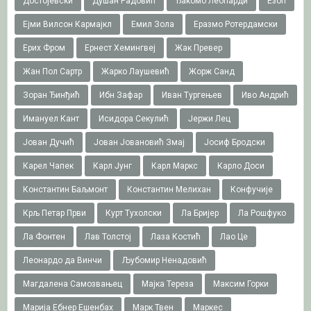
Достојевски
Душан Радовић
Ђакомо Леопарди
Езоп
Ејми Вилсон Кармајкл
Емил Зола
Еразмо Ротердамски
Ерих Фром
Ернест Хемингвеј
Жак Превер
Жан Пол Сартр
Жарко Лаушевић
Жорж Санд
Зоран Ђинђић
Ибн Зафар
Иван Тургењев
Иво Андрић
Имануел Кант
Исидора Секулић
Јержи Лец
Јован Дучић
Јован Јовановић Змај
Јосиф Бродски
Карел Чапек
Карл Јунг
Карл Маркс
Карло Доси
Константин Баљмонт
Константин Мелихан
Конфучије
Крљ Петар Први
Курт Тухолски
Ла Бријер
Ла Рошфуко
Ла Фонтен
Лав Толстој
Лаза Костић
Лао Це
Леонардо да Винчи
Љубомир Ненадовић
Магдалена Самозвањец
Мајка Тереза
Максим Горки
Марија Ебнер Ешенбах
Марк Твен
Маркес