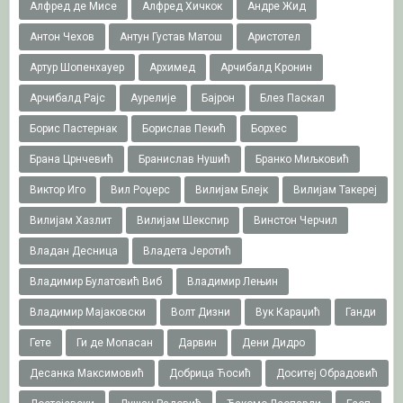
Алфред де Мисе
Алфред Хичкок
Андре Жид
Антон Чехов
Антун Густав Матош
Аристотел
Артур Шопенхауер
Архимед
Арчибалд Кронин
Арчибалд Рајс
Аурелије
Бајрон
Блез Паскал
Борис Пастернак
Борислав Пекић
Борхес
Брана Црнчевић
Бранислав Нушић
Бранко Миљковић
Виктор Иго
Вил Роџерс
Вилијам Блејк
Вилијам Такереj
Вилијам Хазлит
Вилијам Шекспир
Винстон Черчил
Владан Десница
Владета Јеротић
Владимир Булатовић Виб
Владимир Лењин
Владимир Мајаковски
Волт Дизни
Вук Караџић
Ганди
Гете
Ги де Мопасан
Дарвин
Дени Дидро
Десанка Максимовић
Добрица Ћосић
Доситеј Обрадовић