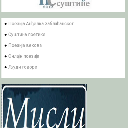
●
Поезија Анђелка Заблаћанског
●
Суштина поетике
●
Поезија векова
●
Онлајн поезија
●
Људи говоре