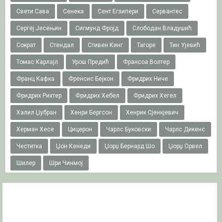
Свети Сава
Сенека
Сент Егзипери
Сервантес
Сергеј Јесењин
Сигмунд Фројд
Слободан Владушић
Сократ
Стендал
Стивен Кинг
Тагоре
Тин Ујевић
Томас Карлајл
Урош Предић
Франсоа Волтер
Франц Кафка
Френсис Бејкон
Фридрих Ниче
Фридрих Рихтер
Фридрих Хебел
Фридрих Хегел
Халил Џубран
Хенри Бергсон
Хенрик Сјенкјевич
Херман Хесе
Цицерон
Чарлс Буковски
Чарлс Дикенс
Честитка
Џон Кенеди
Џорџ Бернард Шо
Џорџ Орвел
Шилер
Шри Чинмој