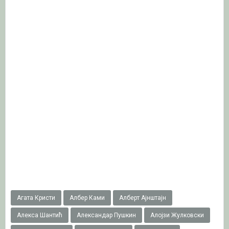
Агата Кристи
Албер Ками
Алберт Ајнштајн
Алекса Шантић
Александар Пушкин
Алојзи Жулковски