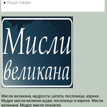
●
Људи говоре
Мисли великана, мудрости, цитати, пословице, изреке...
Мудре мисли великих људи, пословице и изреке. Мисли
великана. Мудре мисли познатих.