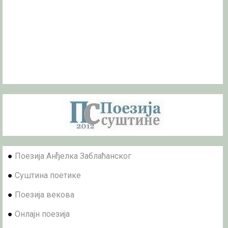
●
Поезија Анђелка Заблаћанског
●
Суштина поетике
●
Поезија векова
●
Онлајн поезија