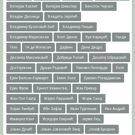
Вилијам Хазлит
Вилијам Шекспир
Винстон Черчил
Владан Десница
Владета Јеротић
Владимир Булатовић Виб
Владимир Лењин
Владимир Мајаковски
Волт Дизни
Вук Караџић
Ганди
Гете
Ги де Мопасан
Дарвин
Дени Дидро
Десанка Максимовић
Добрица Ћосић
Доситеј Обрадовић
Достојевски
Душан Радовић
Ђакомо Леопарди
Езоп
Ејми Вилсон Кармајкл
Емил Зола
Еразмо Ротердамски
Ерих Фром
Ернест Хемингвеј
Жак Превер
Жан Пол Сартр
Жарко Лаушевић
Жорж Санд
Зоран Ђинђић
Ибн Зафар
Иван Тургењев
Иво Андрић
Имануел Кант
Исидора Секулић
Јержи Лец
Јован Дучић
Јован Јовановић Змај
Јосиф Бродски