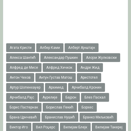
Агата Кристи
Албер Ками
Алберт Ајнштајн
Алекса Шантић
Александар Пушкин
Алојзи Жулковски
Алфред де Мисе
Алфред Хичкок
Андре Жид
Антон Чехов
Антун Густав Матош
Аристотел
Артур Шопенхауер
Архимед
Арчибалд Кронин
Арчибалд Рајс
Аурелије
Бајрон
Блез Паскал
Борис Пастернак
Борислав Пекић
Борхес
Брана Црнчевић
Бранислав Нушић
Бранко Миљковић
Виктор Иго
Вил Роџерс
Вилијам Блејк
Вилијам Такереj