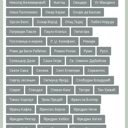
Николај Велимировић
Његош
Овидије
Ог Мандино
Оива Палохеимо
Омар Хајам
Оноре де Балзак
Орсон Велс
Оскар Вајлд
Отац Тадеј
Пабло Неруда
Патријарх Павле
Пауло Коељо
Питагора
Пословице и изреке
Р. Џ. Халифакс
Ремарк
Роже де Биси Рабитен
Ромен Ролан
Руми
Русо
Салвадор Дали
Саша Гитри
Св. Симеон Дајбабски
Свети Сава
Сенека
Сент Егзипери
Сервантес
Сергеј Јесењин
Сигмунд Фројд
Слободан Владушић
Сократ
Стендал
Стивен Кинг
Тагоре
Тин Ујевић
Томас Карлајл
Урош Предић
Франсоа Волтер
Франц Кафка
Френсис Бејкон
Фридрих Ниче
Фридрих Рихтер
Фридрих Хебел
Фридрих Хегел