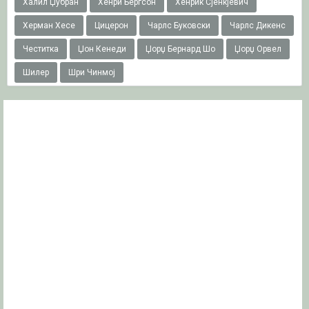
Халил Џубран
Хенри Бергсон
Хенрик Сјенкјевич
Херман Хесе
Цицерон
Чарлс Буковски
Чарлс Дикенс
Честитка
Џон Кенеди
Џорџ Бернард Шо
Џорџ Орвел
Шилер
Шри Чинмој