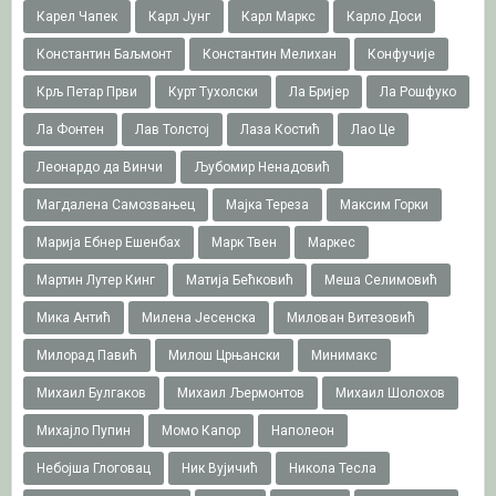
Карел Чапек
Карл Јунг
Карл Маркс
Карло Доси
Константин Баљмонт
Константин Мелихан
Конфучије
Крљ Петар Први
Курт Тухолски
Ла Бријер
Ла Рошфуко
Ла Фонтен
Лав Толстој
Лаза Костић
Лао Це
Леонардо да Винчи
Љубомир Ненадовић
Магдалена Самозвањец
Мајка Тереза
Максим Горки
Марија Ебнер Ешенбах
Марк Твен
Маркес
Мартин Лутер Кинг
Матија Бећковић
Меша Селимовић
Мика Антић
Милена Јесенска
Милован Витезовић
Милорад Павић
Милош Црњански
Минимакс
Михаил Булгаков
Михаил Љермонтов
Михаил Шолохов
Михајло Пупин
Момо Капор
Наполеон
Небојша Глоговац
Ник Вујичић
Никола Тесла