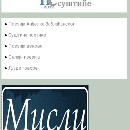
●
Поезија Анђелка Заблаћанског
●
Суштина поетике
●
Поезија векова
●
Онлајн поезија
●
Људи говоре