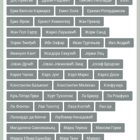
Достојевски
Душан Радовић
Ђакомо Леопарди
Езоп
Ејми Вилсон Кармајкл
Емил Зола
Еразмо Ротердамски
Ерих Фром
Ернест Хемингвеј
Жак Превер
Жан Пол Сартр
Жарко Лаушевић
Жорж Санд
Зоран Ђинђић
Ибн Зафар
Иван Тургењев
Иво Андрић
Имануел Кант
Исидора Секулић
Јержи Лец
Јован Дучић
Јован Јовановић Змај
Јосиф Бродски
Карел Чапек
Карл Јунг
Карл Маркс
Карло Доси
Константин Баљмонт
Константин Мелихан
Конфучије
Крљ Петар Први
Курт Тухолски
Ла Бријер
Ла Рошфуко
Ла Фонтен
Лав Толстој
Лаза Костић
Лао Це
Леонардо да Винчи
Љубомир Ненадовић
Магдалена Самозвањец
Мајка Тереза
Максим Горки
Марија Ебнер Ешенбах
Марк Твен
Маркес