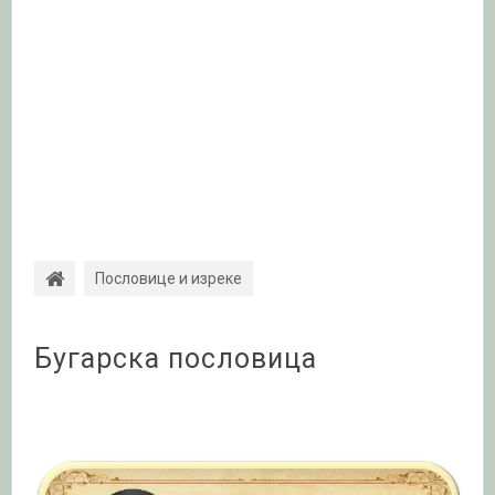
Пословице и изреке
Бугарска пословица