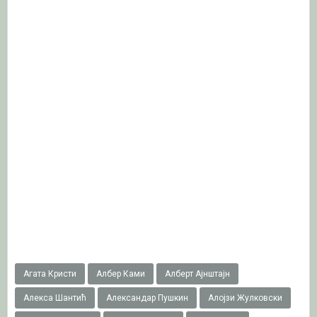
Агата Кристи
Албер Ками
Алберт Ајнштајн
Алекса Шантић
Александар Пушкин
Алојзи Жулковски