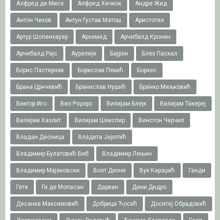
Алфред де Мисе
Алфред Хичкок
Андре Жид
Антон Чехов
Антун Густав Матош
Аристотел
Артур Шопенхауер
Архимед
Арчибалд Кронин
Арчибалд Рајс
Аурелије
Бајрон
Блез Паскал
Борис Пастернак
Борислав Пекић
Борхес
Брана Црнчевић
Бранислав Нушић
Бранко Миљковић
Виктор Иго
Вил Роџерс
Вилијам Блејк
Вилијам Такереj
Вилијам Хазлит
Вилијам Шекспир
Винстон Черчил
Владан Десница
Владета Јеротић
Владимир Булатовић Виб
Владимир Лењин
Владимир Мајаковски
Волт Дизни
Вук Караџић
Ганди
Гете
Ги де Мопасан
Дарвин
Дени Дидро
Десанка Максимовић
Добрица Ћосић
Доситеј Обрадовић