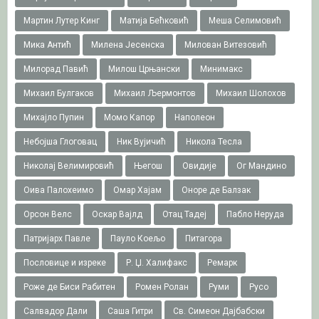
Мартин Лутер Кинг
Матија Бећковић
Меша Селимовић
Мика Антић
Милена Јесенска
Милован Витезовић
Милорад Павић
Милош Црњански
Минимакс
Михаил Булгаков
Михаил Љермонтов
Михаил Шолохов
Михајло Пупин
Момо Капор
Наполеон
Небојша Глоговац
Ник Вујичић
Никола Тесла
Николај Велимировић
Његош
Овидије
Ог Мандино
Оива Палохеимо
Омар Хајам
Оноре де Балзак
Орсон Велс
Оскар Вајлд
Отац Тадеј
Пабло Неруда
Патријарх Павле
Пауло Коељо
Питагора
Пословице и изреке
Р. Џ. Халифакс
Ремарк
Роже де Биси Рабитен
Ромен Ролан
Руми
Русо
Салвадор Дали
Саша Гитри
Св. Симеон Дајбабски