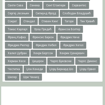
Свети Сава
Сенека
Сент Егзипери
Сервантес
Сергеј Јесењин
Сигмунд Фројд
Слободан Владушић
Сократ
Стендал
Стивен Кинг
Тагоре
Тин Ујевић
Томас Карлајл
Урош Предић
Франсоа Волтер
Франц Кафка
Френсис Бејкон
Фридрих Ниче
Фридрих Рихтер
Фридрих Хебел
Фридрих Хегел
Халил Џубран
Хенри Бергсон
Хенрик Сјенкјевич
Херман Хесе
Цицерон
Чарлс Буковски
Чарлс Дикенс
Честитка
Џон Кенеди
Џорџ Бернард Шо
Џорџ Орвел
Шилер
Шри Чинмој