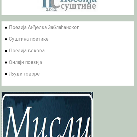
●
Поезија Анђелка Заблаћанског
●
Суштина поетике
●
Поезија векова
●
Онлајн поезија
●
Људи говоре