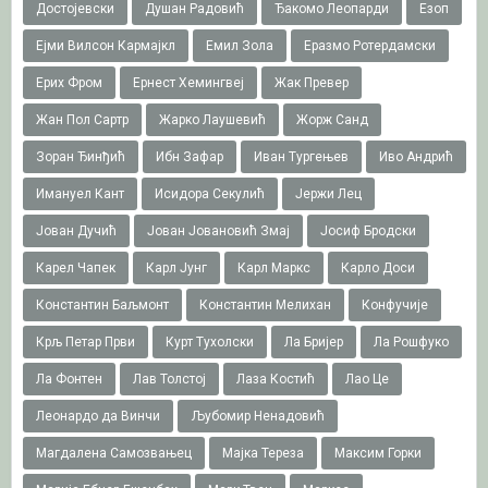
Достојевски
Душан Радовић
Ђакомо Леопарди
Езоп
Ејми Вилсон Кармајкл
Емил Зола
Еразмо Ротердамски
Ерих Фром
Ернест Хемингвеј
Жак Превер
Жан Пол Сартр
Жарко Лаушевић
Жорж Санд
Зоран Ђинђић
Ибн Зафар
Иван Тургењев
Иво Андрић
Имануел Кант
Исидора Секулић
Јержи Лец
Јован Дучић
Јован Јовановић Змај
Јосиф Бродски
Карел Чапек
Карл Јунг
Карл Маркс
Карло Доси
Константин Баљмонт
Константин Мелихан
Конфучије
Крљ Петар Први
Курт Тухолски
Ла Бријер
Ла Рошфуко
Ла Фонтен
Лав Толстој
Лаза Костић
Лао Це
Леонардо да Винчи
Љубомир Ненадовић
Магдалена Самозвањец
Мајка Тереза
Максим Горки