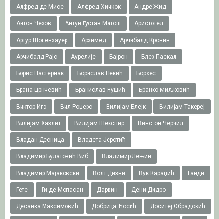
Алфред де Мисе
Алфред Хичкок
Андре Жид
Антон Чехов
Антун Густав Матош
Аристотел
Артур Шопенхауер
Архимед
Арчибалд Кронин
Арчибалд Рајс
Аурелије
Бајрон
Блез Паскал
Борис Пастернак
Борислав Пекић
Борхес
Брана Црнчевић
Бранислав Нушић
Бранко Миљковић
Виктор Иго
Вил Роџерс
Вилијам Блејк
Вилијам Такереj
Вилијам Хазлит
Вилијам Шекспир
Винстон Черчил
Владан Десница
Владета Јеротић
Владимир Булатовић Виб
Владимир Лењин
Владимир Мајаковски
Волт Дизни
Вук Караџић
Ганди
Гете
Ги де Мопасан
Дарвин
Дени Дидро
Десанка Максимовић
Добрица Ћосић
Доситеј Обрадовић