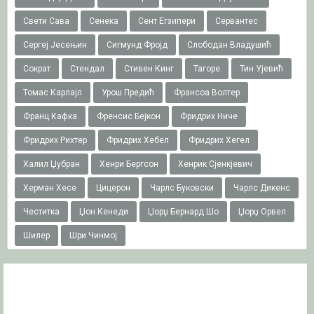
Свети Сава
Сенека
Сент Егзипери
Сервантес
Сергеј Јесењин
Сигмунд Фројд
Слободан Владушић
Сократ
Стендал
Стивен Кинг
Тагоре
Тин Ујевић
Томас Карлајл
Урош Предић
Франсоа Волтер
Франц Кафка
Френсис Бејкон
Фридрих Ниче
Фридрих Рихтер
Фридрих Хебел
Фридрих Хегел
Халил Џубран
Хенри Бергсон
Хенрик Сјенкјевич
Херман Хесе
Цицерон
Чарлс Буковски
Чарлс Дикенс
Честитка
Џон Кенеди
Џорџ Бернард Шо
Џорџ Орвел
Шилер
Шри Чинмој