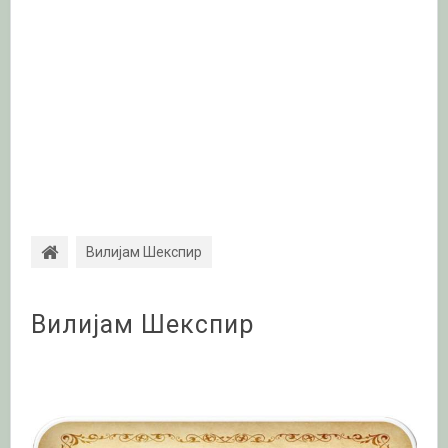
Вилијам Шекспир
Вилијам Шекспир