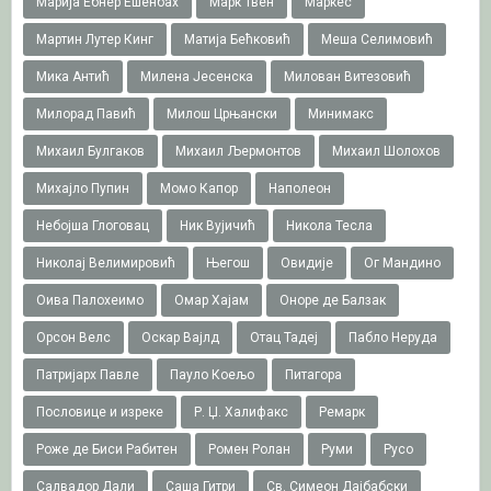
Марија Ебнер Ешенбах
Марк Твен
Маркес
Мартин Лутер Кинг
Матија Бећковић
Меша Селимовић
Мика Антић
Милена Јесенска
Милован Витезовић
Милорад Павић
Милош Црњански
Минимакс
Михаил Булгаков
Михаил Љермонтов
Михаил Шолохов
Михајло Пупин
Момо Капор
Наполеон
Небојша Глоговац
Ник Вујичић
Никола Тесла
Николај Велимировић
Његош
Овидије
Ог Мандино
Оива Палохеимо
Омар Хајам
Оноре де Балзак
Орсон Велс
Оскар Вајлд
Отац Тадеј
Пабло Неруда
Патријарх Павле
Пауло Коељо
Питагора
Пословице и изреке
Р. Џ. Халифакс
Ремарк
Роже де Биси Рабитен
Ромен Ролан
Руми
Русо
Салвадор Дали
Саша Гитри
Св. Симеон Дајбабски