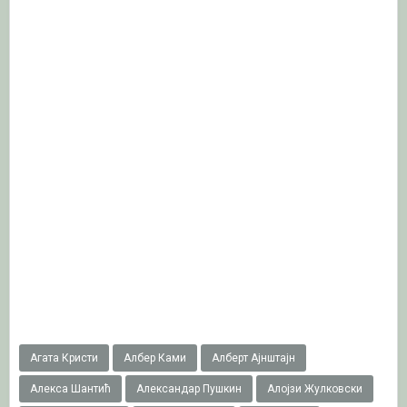
Агата Кристи
Албер Ками
Алберт Ајнштајн
Алекса Шантић
Александар Пушкин
Алојзи Жулковски