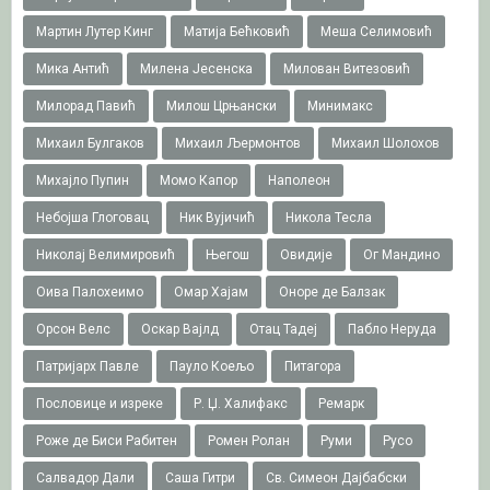
Мартин Лутер Кинг
Матија Бећковић
Меша Селимовић
Мика Антић
Милена Јесенска
Милован Витезовић
Милорад Павић
Милош Црњански
Минимакс
Михаил Булгаков
Михаил Љермонтов
Михаил Шолохов
Михајло Пупин
Момо Капор
Наполеон
Небојша Глоговац
Ник Вујичић
Никола Тесла
Николај Велимировић
Његош
Овидије
Ог Мандино
Оива Палохеимо
Омар Хајам
Оноре де Балзак
Орсон Велс
Оскар Вајлд
Отац Тадеј
Пабло Неруда
Патријарх Павле
Пауло Коељо
Питагора
Пословице и изреке
Р. Џ. Халифакс
Ремарк
Роже де Биси Рабитен
Ромен Ролан
Руми
Русо
Салвадор Дали
Саша Гитри
Св. Симеон Дајбабски