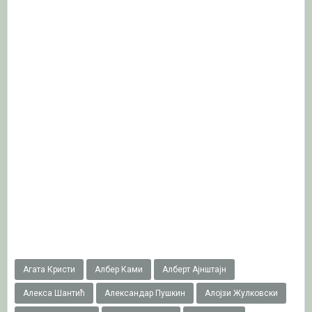
Агата Кристи
Албер Ками
Алберт Ајнштајн
Алекса Шантић
Александар Пушкин
Алојзи Жулковски