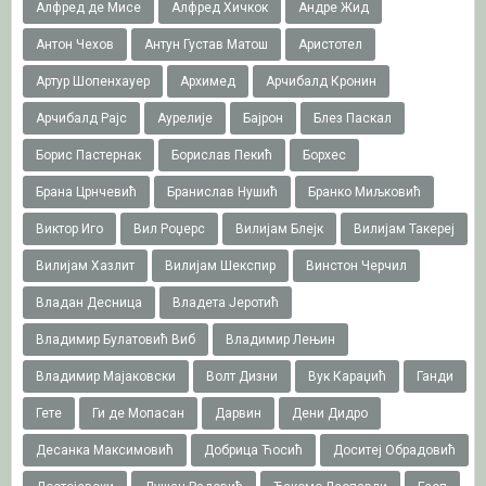
Алфред де Мисе
Алфред Хичкок
Андре Жид
Антон Чехов
Антун Густав Матош
Аристотел
Артур Шопенхауер
Архимед
Арчибалд Кронин
Арчибалд Рајс
Аурелије
Бајрон
Блез Паскал
Борис Пастернак
Борислав Пекић
Борхес
Брана Црнчевић
Бранислав Нушић
Бранко Миљковић
Виктор Иго
Вил Роџерс
Вилијам Блејк
Вилијам Такереj
Вилијам Хазлит
Вилијам Шекспир
Винстон Черчил
Владан Десница
Владета Јеротић
Владимир Булатовић Виб
Владимир Лењин
Владимир Мајаковски
Волт Дизни
Вук Караџић
Ганди
Гете
Ги де Мопасан
Дарвин
Дени Дидро
Десанка Максимовић
Добрица Ћосић
Доситеј Обрадовић