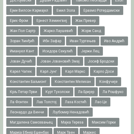
Достојевски
Душан Радовић
Ђакомо Леопарди
Езоп
Ејми Вилсон Кармајкл
Емил Зола
Еразмо Ротердамски
Ерих Фром
Ернест Хемингвеј
Жак Превер
Жан Пол Сартр
Жарко Лаушевић
Жорж Санд
Зоран Ђинђић
Ибн Зафар
Иван Тургењев
Иво Андрић
Имануел Кант
Исидора Секулић
Јержи Лец
Јован Дучић
Јован Јовановић Змај
Јосиф Бродски
Карел Чапек
Карл Јунг
Карл Маркс
Карло Доси
Константин Баљмонт
Константин Мелихан
Конфучије
Крљ Петар Први
Курт Тухолски
Ла Бријер
Ла Рошфуко
Ла Фонтен
Лав Толстој
Лаза Костић
Лао Це
Леонардо да Винчи
Љубомир Ненадовић
Магдалена Самозвањец
Мајка Тереза
Максим Горки
Марија Ебнер Ешенбах
Марк Твен
Маркес