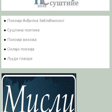
●
Поезија Анђелка Заблаћанског
●
Суштина поетике
●
Поезија векова
●
Онлајн поезија
●
Људи говоре