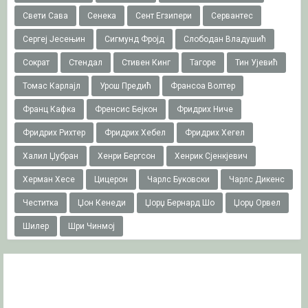
Свети Сава
Сенека
Сент Егзипери
Сервантес
Сергеј Јесењин
Сигмунд Фројд
Слободан Владушић
Сократ
Стендал
Стивен Кинг
Тагоре
Тин Ујевић
Томас Карлајл
Урош Предић
Франсоа Волтер
Франц Кафка
Френсис Бејкон
Фридрих Ниче
Фридрих Рихтер
Фридрих Хебел
Фридрих Хегел
Халил Џубран
Хенри Бергсон
Хенрик Сјенкјевич
Херман Хесе
Цицерон
Чарлс Буковски
Чарлс Дикенс
Честитка
Џон Кенеди
Џорџ Бернард Шо
Џорџ Орвел
Шилер
Шри Чинмој