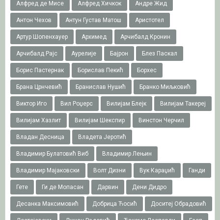
Алфред де Мисе
Алфред Хичкок
Андре Жид
Антон Чехов
Антун Густав Матош
Аристотел
Артур Шопенхауер
Архимед
Арчибалд Кронин
Арчибалд Рајс
Аурелије
Бајрон
Блез Паскал
Борис Пастернак
Борислав Пекић
Борхес
Брана Црнчевић
Бранислав Нушић
Бранко Миљковић
Виктор Иго
Вил Роџерс
Вилијам Блејк
Вилијам Такереj
Вилијам Хазлит
Вилијам Шекспир
Винстон Черчил
Владан Десница
Владета Јеротић
Владимир Булатовић Виб
Владимир Лењин
Владимир Мајаковски
Волт Дизни
Вук Караџић
Ганди
Гете
Ги де Мопасан
Дарвин
Дени Дидро
Десанка Максимовић
Добрица Ћосић
Доситеј Обрадовић