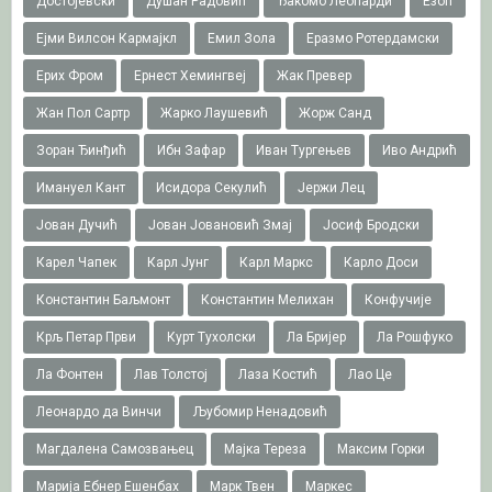
Достојевски
Душан Радовић
Ђакомо Леопарди
Езоп
Ејми Вилсон Кармајкл
Емил Зола
Еразмо Ротердамски
Ерих Фром
Ернест Хемингвеј
Жак Превер
Жан Пол Сартр
Жарко Лаушевић
Жорж Санд
Зоран Ђинђић
Ибн Зафар
Иван Тургењев
Иво Андрић
Имануел Кант
Исидора Секулић
Јержи Лец
Јован Дучић
Јован Јовановић Змај
Јосиф Бродски
Карел Чапек
Карл Јунг
Карл Маркс
Карло Доси
Константин Баљмонт
Константин Мелихан
Конфучије
Крљ Петар Први
Курт Тухолски
Ла Бријер
Ла Рошфуко
Ла Фонтен
Лав Толстој
Лаза Костић
Лао Це
Леонардо да Винчи
Љубомир Ненадовић
Магдалена Самозвањец
Мајка Тереза
Максим Горки
Марија Ебнер Ешенбах
Марк Твен
Маркес