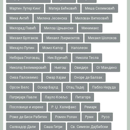
Мартин Лутер Кинг
Матија Бећковић
Меша Селимовић
Мика Антић
Милена Јесенска
Милован Витезовић
Милорад Павић
Милош Црњански
Минимакс
Михаил Булгаков
Михаил Љермонтов
Михаил Шолохов
Михајло Пупин
Момо Капор
Наполеон
Небојша Глоговац
Ник Вујичић
Никола Тесла
Николај Велимировић
Његош
Овидије
Ог Мандино
Оива Палохеимо
Омар Хајам
Оноре де Балзак
Орсон Велс
Оскар Вајлд
Отац Тадеј
Пабло Неруда
Патријарх Павле
Пауло Коељо
Питагора
Пословице и изреке
Р. Џ. Халифакс
Ремарк
Роже де Биси Рабитен
Ромен Ролан
Руми
Русо
Салвадор Дали
Саша Гитри
Св. Симеон Дајбабски