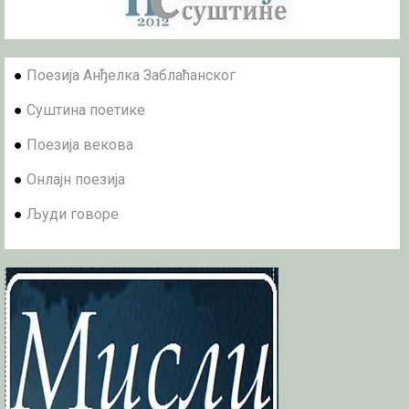
●
Поезија Анђелка Заблаћанског
●
Суштина поетике
●
Поезија векова
●
Онлајн поезија
●
Људи говоре