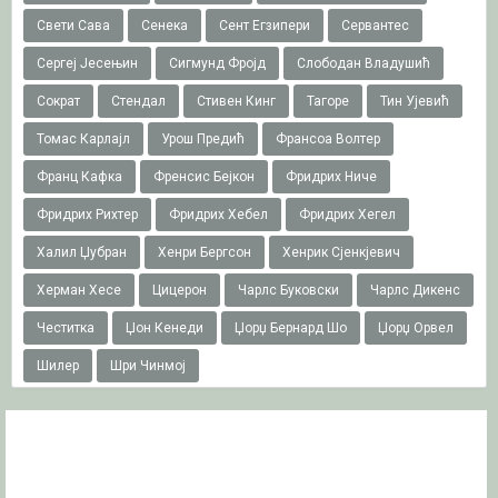
Свети Сава
Сенека
Сент Егзипери
Сервантес
Сергеј Јесењин
Сигмунд Фројд
Слободан Владушић
Сократ
Стендал
Стивен Кинг
Тагоре
Тин Ујевић
Томас Карлајл
Урош Предић
Франсоа Волтер
Франц Кафка
Френсис Бејкон
Фридрих Ниче
Фридрих Рихтер
Фридрих Хебел
Фридрих Хегел
Халил Џубран
Хенри Бергсон
Хенрик Сјенкјевич
Херман Хесе
Цицерон
Чарлс Буковски
Чарлс Дикенс
Честитка
Џон Кенеди
Џорџ Бернард Шо
Џорџ Орвел
Шилер
Шри Чинмој