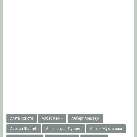
Агата Кристи
Албер Ками
Алберт Ајнштајн
Алекса Шантић
Александар Пушкин
Алојзи Жулковски