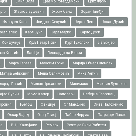
ајкл
Емил Зола
Еразмо Ротердамски
Ерих Фром
ртр
Жарко Лаушевић
Жорж Санд
Зоран Ђинђић
Имануел Кант
Исидора Секулић
Јержи Лец
Јован Дучић
рел Чапек
Карл Јунг
Карл Маркс
Карло Доси
Конфучије
Крљ Петар Први
Курт Тухолски
Ла Бријер
аза Костић
Лао Це
Леонардо да Винчи
ц
Мајка Тереза
Максим Горки
Марија Ебнер Ешенбах
Матија Бећковић
Меша Селимовић
Мика Антић
лорад Павић
Милош Црњански
Минимакс
Михаил Булгаков
ајло Пупин
Момо Капор
Наполеон
Небојша Глоговац
ировић
Његош
Овидије
Ог Мандино
Оива Палохеимо
Оскар Вајлд
Отац Тадеј
Пабло Неруда
Патријарх Павле
ке
Р. Џ. Халифакс
Ремарк
Роже де Биси Рабитен
ли
Саша Гитри
Св. Симеон Дајбабски
Свети Сава