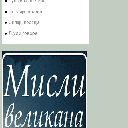
●
Суштина поетике
●
Поезија векова
●
Онлајн поезија
●
Људи говоре