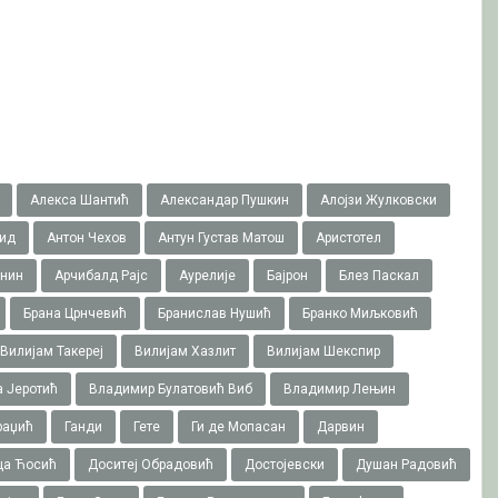
Алекса Шантић
Александар Пушкин
Алојзи Жулковски
ид
Антон Чехов
Антун Густав Матош
Аристотел
онин
Арчибалд Рајс
Аурелије
Бајрон
Блез Паскал
Брана Црнчевић
Бранислав Нушић
Бранко Миљковић
Вилијам Такереj
Вилијам Хазлит
Вилијам Шекспир
 Јеротић
Владимир Булатовић Виб
Владимир Лењин
раџић
Ганди
Гете
Ги де Мопасан
Дарвин
ца Ћосић
Доситеј Обрадовић
Достојевски
Душан Радовић