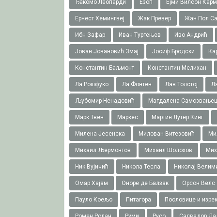
Ђакомо Леопарди
Езоп
Ејми Вилсон Карм
Ернест Хемингвеј
Жак Превер
Жан Пол Са
Ибн Зафар
Иван Тургењев
Иво Андрић
Јован Јовановић Змај
Јосиф Бродски
Ка
Константин Баљмонт
Константин Мелихан
Ла Рошфуко
Ла Фонтен
Лав Толстој
Л
Љубомир Ненадовић
Магдалена Самозвање
Марк Твен
Маркес
Мартин Лутер Кинг
Милена Јесенска
Милован Витезовић
Ми
Михаил Љермонтов
Михаил Шолохов
Мих
Ник Вујичић
Никола Тесла
Николај Велим
Омар Хајам
Оноре де Балзак
Орсон Велс
Пауло Коељо
Питагора
Пословице и изре
Ромен Ролан
Руми
Русо
Салвадор Да