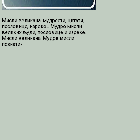
Мисли великана, мудрости, цитати,
пословице, изреке... Мудре мисли
великих људи, пословице и изреке.
Мисли великана. Мудре мисли
познатих.