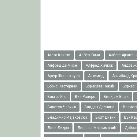
Агата Кристи
Албер Ками
Алберт Ајнштајн
Алфред де Мисе
Алфред Хичкок
Андре Ж
Артур Шопенхауер
Архимед
Арчибалд Кр
Борис Пастернак
Борислав Пекић
Борхес
Виктор Иго
Вил Роџерс
Вилијам Блејк
Винстон Черчил
Владан Десница
Владета
Владимир Мајаковски
Волт Дизни
Вук Ка
Дени Дидро
Десанка Максимовић
Добри