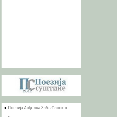
●
Поезија Анђелка Заблаћанског